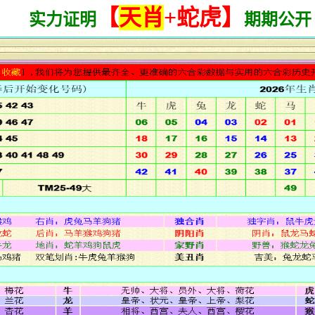
【
天肖
+蛇虎】
实力证明
期期公开