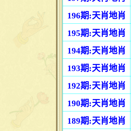
196期:天肖地肖
195期:天肖地肖
194期:天肖地肖
193期:天肖地肖
192期:天肖地肖
190期:天肖地肖
189期:天肖地肖