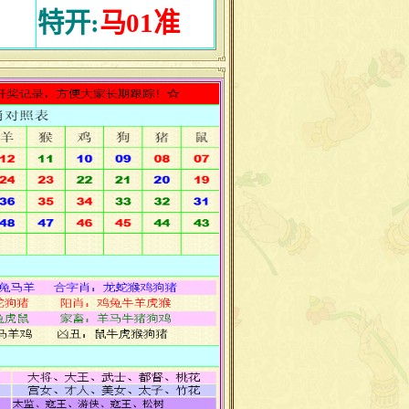
特开:
马01准