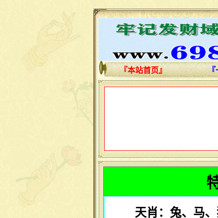
『本站首页』
『
天肖：兔、马、