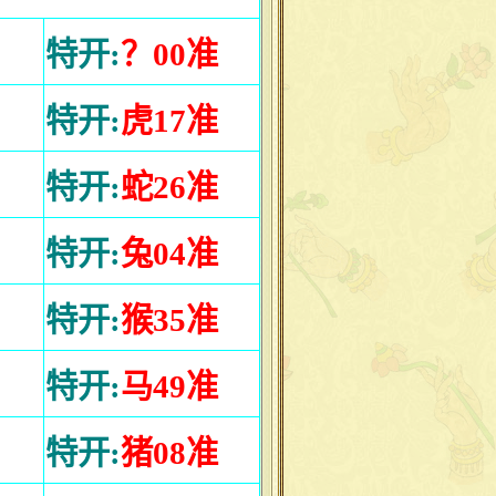
特开:
？00准
特开:
虎17准
特开:
蛇26准
特开:
兔04准
特开:
猴35准
特开:
马49准
特开:
猪08准