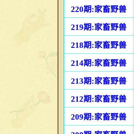
220期:家畜野兽
219期:家畜野兽
218期:家畜野兽
214期:家畜野兽
213期:家畜野兽
212期:家畜野兽
209期:家畜野兽