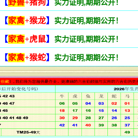
【
野兽
+猪狗
】
实力证明,期期公开！
【
家禽
+猴龙
】
实力证明,期期公开！
【
家禽
+虎鼠
】
实力证明,期期公开！
【
家禽
+猴蛇
】
实力证明,期期公开！