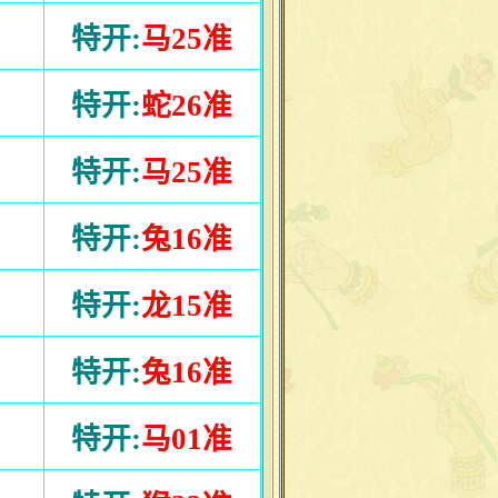
特开:
马25准
特开:
蛇26准
特开:
马25准
特开:
兔16准
特开:
龙15准
特开:
兔16准
特开:
马01准