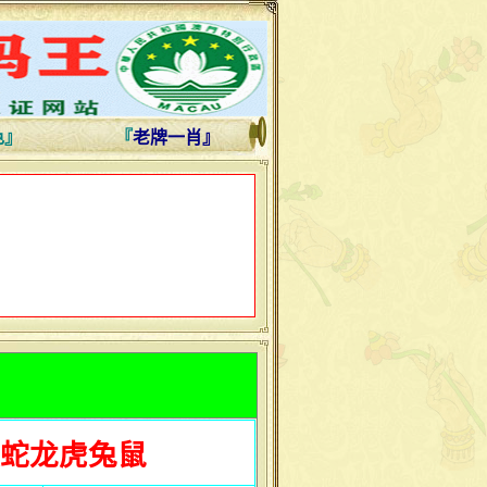
色』
『
老牌一肖』
蛇龙虎兔鼠