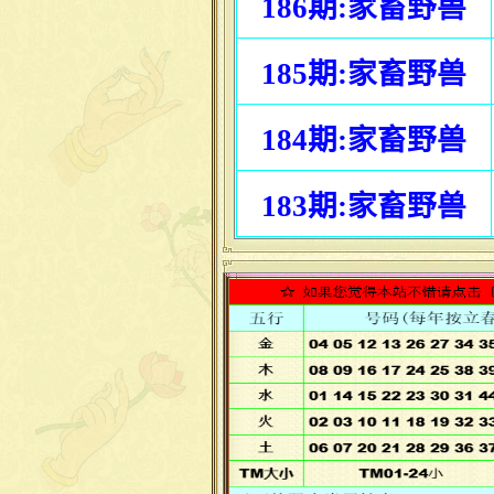
186期:家畜野兽
185期:家畜野兽
184期:家畜野兽
183期:家畜野兽